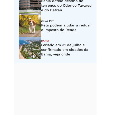
Bahia define destino de
terrenos do Odorico Tavares
e do Detran
ZONA PET
Pets podem ajudar a reduzir
o Imposto de Renda
BAHIA
Feriado em 31 de julho é
confirmado em cidades da
Bahia; veja onde