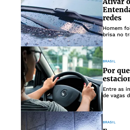
Ativar 
Entenda
redes
Homem foi
brisa no t
BRASIL
Por que
estaci
Entre as i
de vagas 
deficiênci
BRASIL