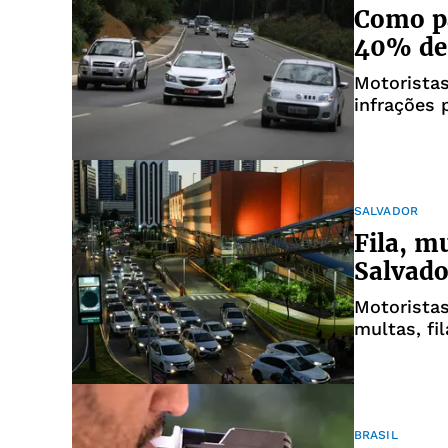
Como pa
40% de 
Motorista
infrações p
Trânsito (
SALVADOR
Fila, m
Salvado
Motoristas
multas, fi
BRASIL