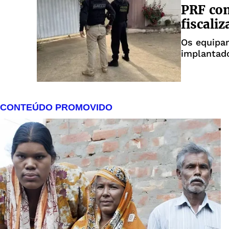
PRF com
fiscali
Os equipam
implantado
e BR-282 e