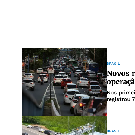
BRASIL
Novos 
operaçã
Nos prime
registrou 
BRASIL