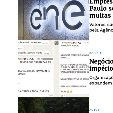
Empresa
Paulo 
multas
Valores sã
pela Agênc
desde 202
POLÍCIA
Negócio
império
Organizaçõ
expandem 
AUTOS