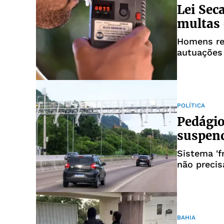
Lei Sec
multas 
Homens re
autuações
POLÍTICA
Pedágio
suspen
Sistema 'f
não precis
BAHIA