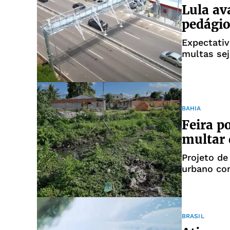
Lula av
pedágio
Expectativ
multas se
BAHIA
Feira p
multar 
Projeto de
urbano co
ambientai
BRASIL