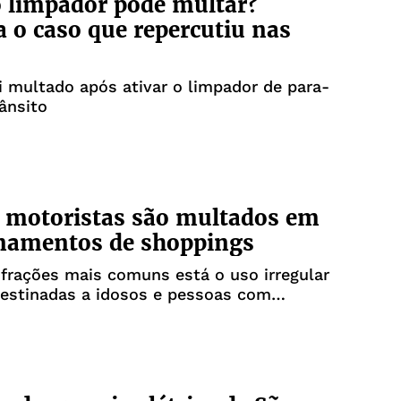
o limpador pode multar?
 o caso que repercutiu nas
 multado após ativar o limpador de para-
rânsito
 motoristas são multados em
onamentos de shoppings
nfrações mais comuns está o uso irregular
destinadas a idosos e pessoas com
a (PcD)