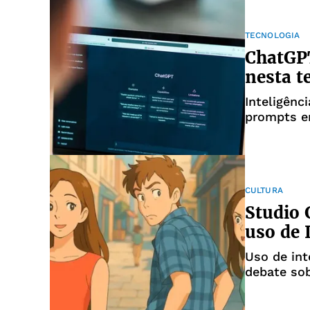
TECNOLOGIA
ChatGPT
nesta t
Inteligênc
prompts e
CULTURA
Studio 
uso de 
Uso de int
debate sob