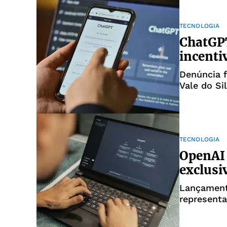
TECNOLOGIA
ChatGPT
incenti
Denúncia 
Vale do Sil
TECNOLOGIA
OpenAI 
exclusi
Lançamento
representa