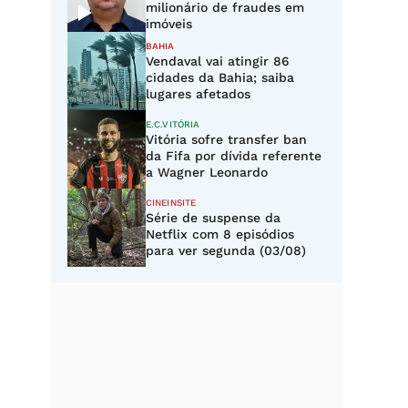
milionário de fraudes em
imóveis
BAHIA
Vendaval vai atingir 86
cidades da Bahia; saiba
lugares afetados
E.C.VITÓRIA
Vitória sofre transfer ban
da Fifa por dívida referente
a Wagner Leonardo
CINEINSITE
Série de suspense da
Netflix com 8 episódios
para ver segunda (03/08)