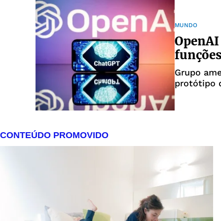
MUNDO
OpenAI 
funções
Grupo ame
protótipo