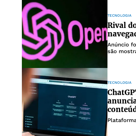
TECNOLOGIA
Rival d
navegad
Anúncio fo
são mostr
TECNOLOGIA
ChatGP
anunci
conteúd
Plataform