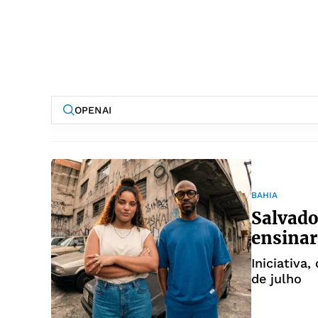
BAHIA
Salvado
ensinar 
Iniciativa
de julho