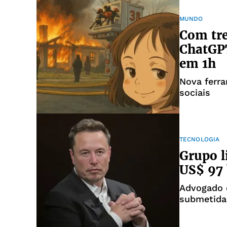
MUNDO
Com tre
ChatGPT
em 1h
Nova ferr
sociais
TECNOLOGIA
Grupo l
US$ 97 
Advogado d
submetida 