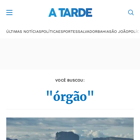
Últimas notícias
ÚLTIMAS NOTÍCIAS
POLÍTICA
ESPORTES
SALVADOR
BAHIA
SÃO JOÃO
POLÍC
VOCÊ BUSCOU:
"órgão"