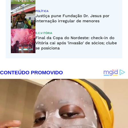
POLÍTICA
Justiça pune Fundação Dr. Jesus por
internação irregular de menores
E.C.VITÓRIA
Final da Copa do Nordeste: check-in do
Vitória cai após 'invasão' de sócios; clube
se posiciona