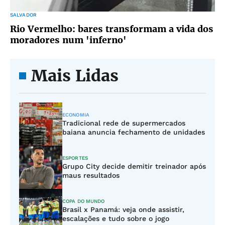
SALVADOR
Rio Vermelho: bares transformam a vida dos
moradores num 'inferno'
Mais Lidas
ECONOMIA
Tradicional rede de supermercados
baiana anuncia fechamento de unidades
ESPORTES
Grupo City decide demitir treinador após
maus resultados
COPA DO MUNDO
Brasil x Panamá: veja onde assistir,
escalações e tudo sobre o jogo