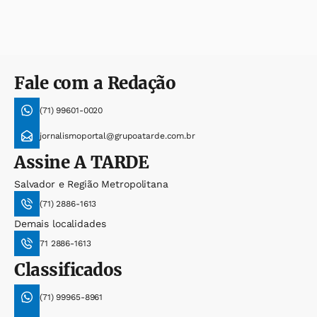
Fale com a Redação
(71) 99601-0020
jornalismoportal@grupoatarde.com.br
Assine
A TARDE
Salvador e Região Metropolitana
(71) 2886-1613
Demais localidades
71 2886-1613
Classificados
(71) 99965-8961