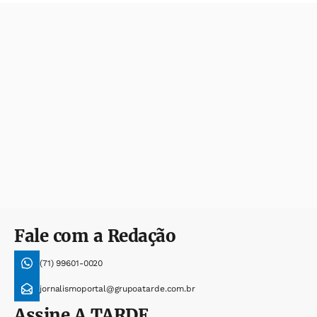
Fale com a Redação
(71) 99601-0020
jornalismoportal@grupoatarde.com.br
Assine
A TARDE