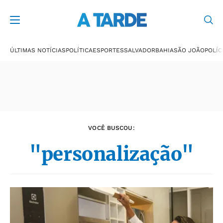
Últimas notícias
ÚLTIMAS NOTÍCIAS
POLÍTICA
ESPORTES
SALVADOR
BAHIA
SÃO JOÃO
POLÍC
VOCÊ BUSCOU:
"personalização"