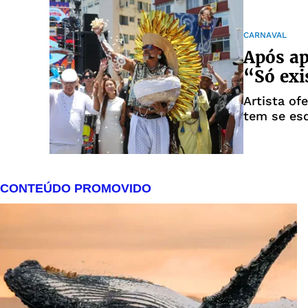
CARNAVAL
Após ap
“Só exi
Artista of
tem se es