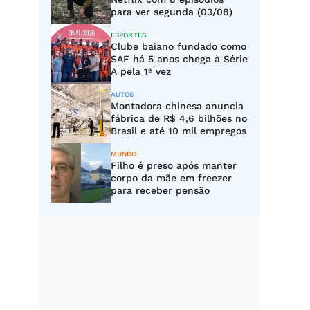
para ver segunda (03/08)
ESPORTES
Clube baiano fundado como
SAF há 5 anos chega à Série
A pela 1ª vez
AUTOS
Montadora chinesa anuncia
fábrica de R$ 4,6 bilhões no
Brasil e até 10 mil empregos
MUNDO
Filho é preso após manter
corpo da mãe em freezer
para receber pensão