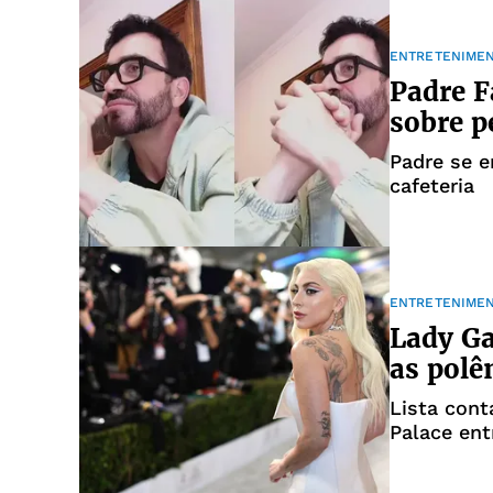
ENTRETENIME
Padre F
sobre p
Padre se 
cafeteria
ENTRETENIME
Lady Ga
as polê
Lista con
Palace ent
contratua