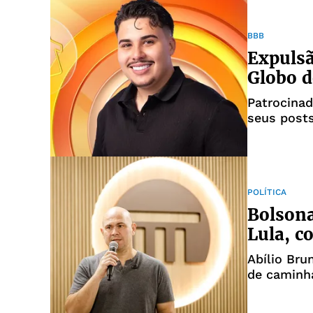
BBB
Expulsã
Globo d
Patrocinad
seus posts
POLÍTICA
Bolsona
Lula, c
Abílio Bru
de caminh
recursos f