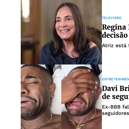
TELEVISÃO
Regina 
decisão
Atriz está
ENTRETENIME
Davi Br
de segu
Ex-BBB fal
seguidore