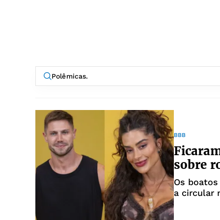
BBB
Ficaram
sobre 
Os boatos
a circular
dos brothe