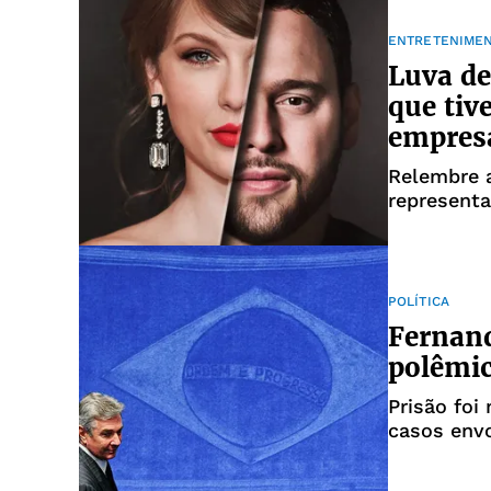
ENTRETENIME
Luva de
que tiv
empres
Relembre a
represent
POLÍTICA
Fernand
polêmic
Prisão foi
casos env