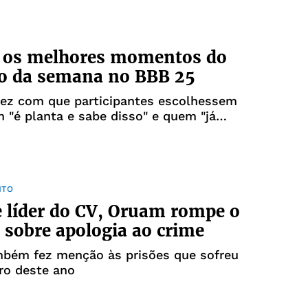
a os melhores momentos do
ão da semana no BBB 25
fez com que participantes escolhessem
 "é planta e sabe disso" e quem "já
r saído há muito tempo"
NTO
e líder do CV, Oruam rompe o
o sobre apologia ao crime
bém fez menção às prisões que sofreu
ro deste ano