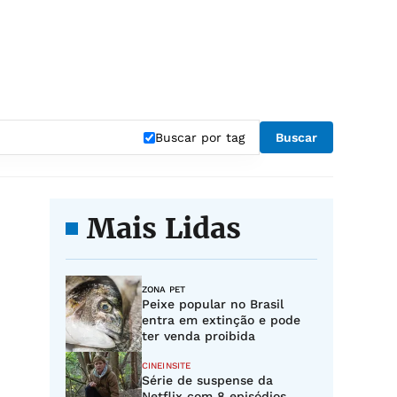
Buscar por tag
Buscar
Mais Lidas
ZONA PET
Peixe popular no Brasil
entra em extinção e pode
ter venda proibida
CINEINSITE
Série de suspense da
Netflix com 8 episódios