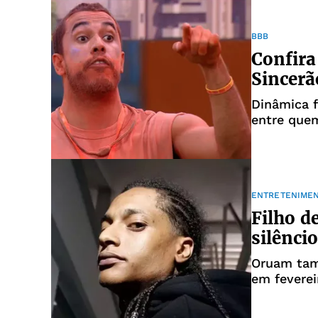
BBB
Confir
Sincer
Dinâmica 
entre quem
deveria te
ENTRETENIME
Filho d
silênci
Oruam tam
em feverei