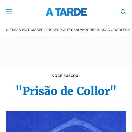
Últimas notícias
ÚLTIMAS NOTÍCIAS
POLÍTICA
ESPORTES
SALVADOR
BAHIA
SÃO JOÃO
POLÍC
VOCÊ BUSCOU:
"Prisão de Collor"