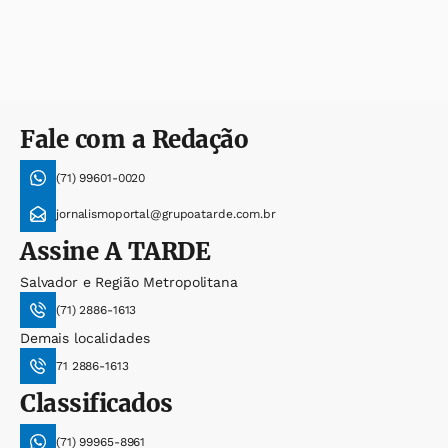
Fale com a Redação
(71) 99601-0020
jornalismoportal@grupoatarde.com.br
Assine
A TARDE
Salvador e Região Metropolitana
(71) 2886-1613
Demais localidades
71 2886-1613
Classificados
(71) 99965-8961