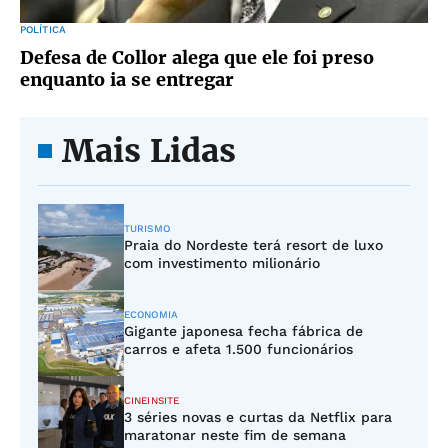
POLÍTICA
Defesa de Collor alega que ele foi preso
enquanto ia se entregar
Mais Lidas
TURISMO
Praia do Nordeste terá resort de luxo
com investimento milionário
ECONOMIA
Gigante japonesa fecha fábrica de
carros e afeta 1.500 funcionários
CINEINSITE
3 séries novas e curtas da Netflix para
maratonar neste fim de semana