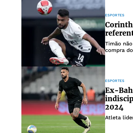
ESPORTES
Corinth
referen
Timão não 
compra do
ESPORTES
Ex-Bahi
indisci
2024
Atleta lid