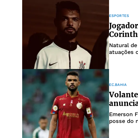
ESPORTES
Jogador
Corinth
Natural de
atuações 
EC.BAHIA
Volante
anuncia
Emerson Fe
posse do 