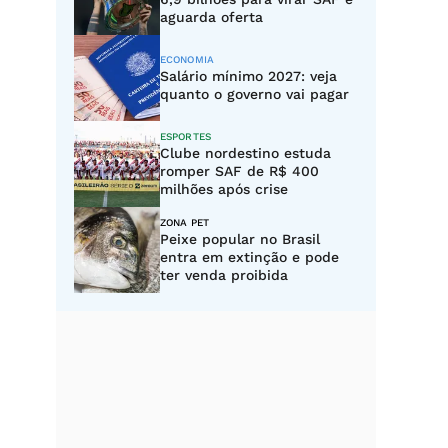
aguarda oferta
ECONOMIA
Salário mínimo 2027: veja
quanto o governo vai pagar
ESPORTES
Clube nordestino estuda
romper SAF de R$ 400
milhões após crise
ZONA PET
Peixe popular no Brasil
entra em extinção e pode
ter venda proibida