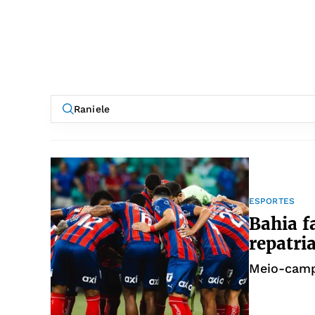
ESPORTES
Bahia f
repatri
Meio-campi