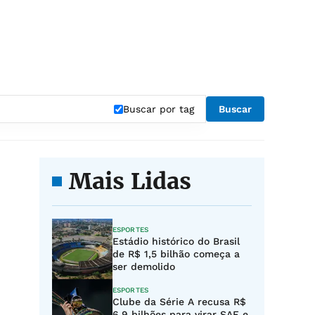
Buscar por tag
Buscar
Mais Lidas
ESPORTES
Estádio histórico do Brasil
de R$ 1,5 bilhão começa a
ser demolido
ESPORTES
Clube da Série A recusa R$
6,9 bilhões para virar SAF e