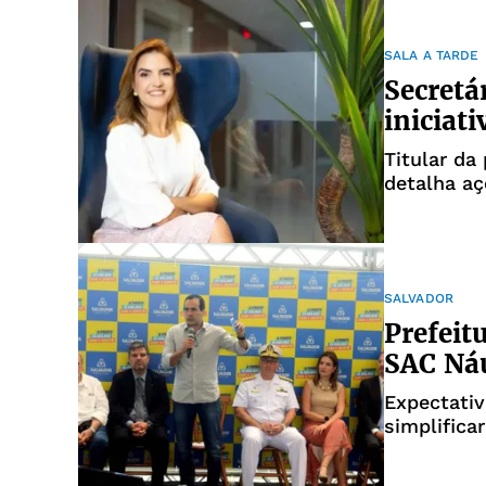
SALA A TARDE
Secretá
iniciat
Titular d
detalha aç
SALVADOR
Prefeit
SAC Náu
Expectativa é impulsionar econom
simplifica