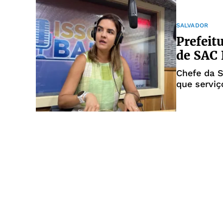
SALVADOR
Prefeit
de SAC 
Chefe da S
que serviç
elite"