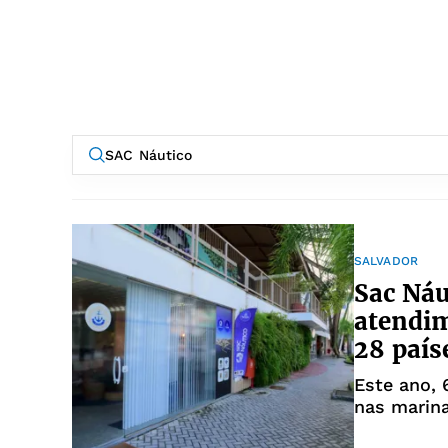
SALVADOR
Sac Náu
atendim
28 país
Este ano, 
nas marina