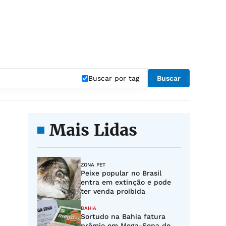
Buscar por tag
Buscar
Mais Lidas
ZONA PET
Peixe popular no Brasil
entra em extinção e pode
ter venda proibida
BAHIA
Sortudo na Bahia fatura
prêmio em Mega-Sena de