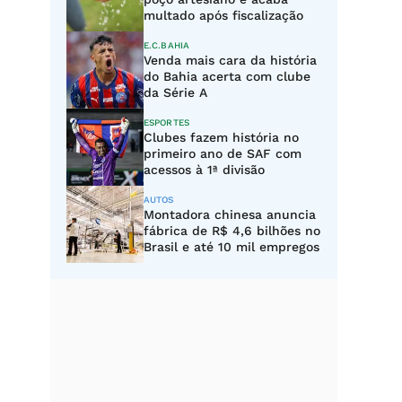
multado após fiscalização
E.C.BAHIA
Venda mais cara da história
do Bahia acerta com clube
da Série A
ESPORTES
Clubes fazem história no
primeiro ano de SAF com
acessos à 1ª divisão
AUTOS
Montadora chinesa anuncia
fábrica de R$ 4,6 bilhões no
Brasil e até 10 mil empregos