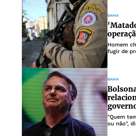
BAHIA
'Matado
operaçã
Homem cha
fugir de p
BAHIA
Bolsona
relacio
governo
"Quem tem
ou não", d