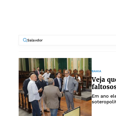
BAHIA
Veja qu
faltoso
Em ano ele
soteropoli
período