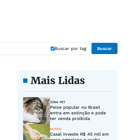
Buscar por tag
Buscar
Mais Lidas
ZONA PET
Peixe popular no Brasil
entra em extinção e pode
ter venda proibida
MUNDO
Casal investe R$ 45 mil em
poço artesiano e acaba