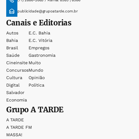
(71) 2886-2683 / Ramal 8585 | 8586
publicidade@grupoatarde.com.br
Canais e Editorias
Autos
E.c. Bahia
Bahia
E.c. Vitória
Brasil
Empregos
Saúde
Gastronomia
Cineinsite
Muito
Concursos
Mundo
Cultura
Opinião
Digital
Política
Salvador
Economia
Grupo
A TARDE
A TARDE
A TARDE FM
MASSA!