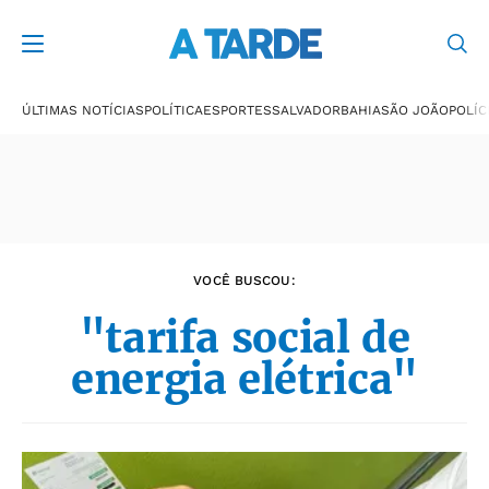
Últimas notícias
ÚLTIMAS NOTÍCIAS
POLÍTICA
ESPORTES
SALVADOR
BAHIA
SÃO JOÃO
POLÍC
VOCÊ BUSCOU:
"tarifa social de
energia elétrica"