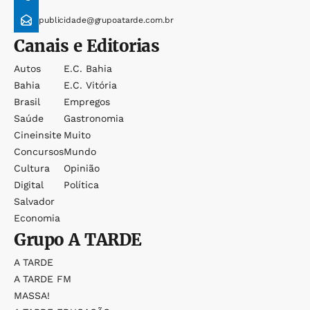
publicidade@grupoatarde.com.br
Canais e Editorias
Autos
E.c. Bahia
Bahia
E.c. Vitória
Brasil
Empregos
Saúde
Gastronomia
Cineinsite
Muito
Concursos
Mundo
Cultura
Opinião
Digital
Política
Salvador
Economia
Grupo
A TARDE
A TARDE
A TARDE FM
MASSA!