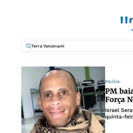
"
POLÍCIA
PM bai
Força N
Israel Ser
quinta-fei
Uraricaá, 