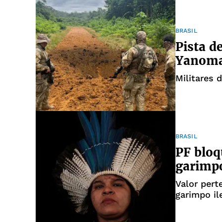
BRASIL
Pista d
Yanomam
Militares 
BRASIL
PF bloq
garimpo
Valor pert
garimpo il