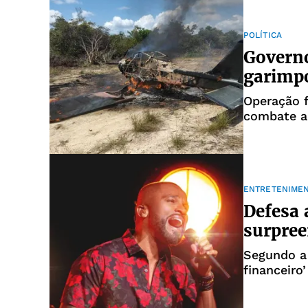
POLÍTICA
Governo
garimpo
Operação 
combate ao
ENTRETENIME
Defesa 
surpree
Segundo a 
financeiro