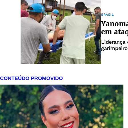
BRASIL
Yanomam
em ata
Liderança 
garimpeiro