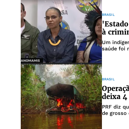
BRASIL
'Estado
à crimi
Um indíge
saúde foi 
garimpeiro
BRASIL
Operaç
deixa 4
PRF diz q
de grosso 