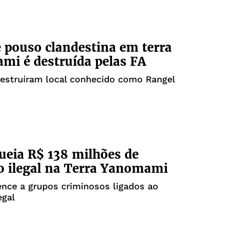
e pouso clandestina em terra
i é destruída pelas FA
destruíram local conhecido como Rangel
ueia R$ 138 milhões de
 ilegal na Terra Yanomami
ence a grupos criminosos ligados ao
egal