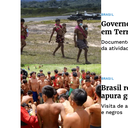
BRASIL
Governo
em Ter
Documento
da ativida
BRASIL
Brasil 
apura g
Visita de 
e negros