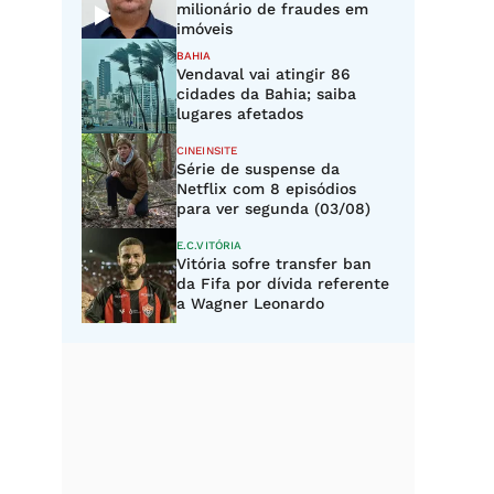
milionário de fraudes em
imóveis
BAHIA
Vendaval vai atingir 86
cidades da Bahia; saiba
lugares afetados
CINEINSITE
Série de suspense da
Netflix com 8 episódios
para ver segunda (03/08)
E.C.VITÓRIA
Vitória sofre transfer ban
da Fifa por dívida referente
a Wagner Leonardo