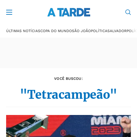
Últimas notícias
ÚLTIMAS NOTÍCIAS
COPA DO MUNDO
SÃO JOÃO
POLÍTICA
SALVADOR
POLÍC
VOCÊ BUSCOU:
"Tetracampeão"