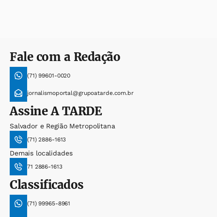
Fale com a Redação
(71) 99601-0020
jornalismoportal@grupoatarde.com.br
Assine
A TARDE
Salvador e Região Metropolitana
(71) 2886-1613
Demais localidades
71 2886-1613
Classificados
(71) 99965-8961