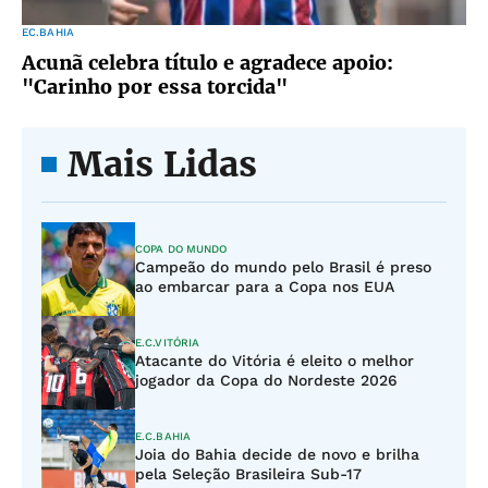
EC.BAHIA
Acunã celebra título e agradece apoio:
"Carinho por essa torcida"
Mais Lidas
COPA DO MUNDO
Campeão do mundo pelo Brasil é preso
ao embarcar para a Copa nos EUA
E.C.VITÓRIA
Atacante do Vitória é eleito o melhor
jogador da Copa do Nordeste 2026
E.C.BAHIA
Joia do Bahia decide de novo e brilha
pela Seleção Brasileira Sub-17