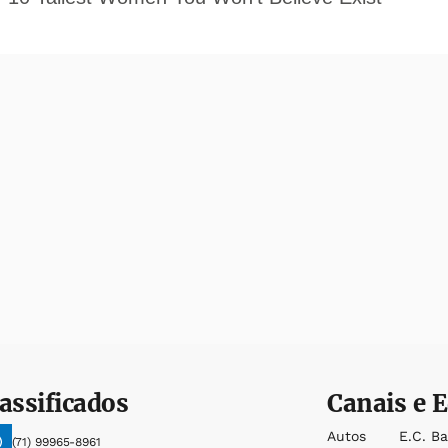
assificados
Canais e E
Autos
E.c. B
(71) 99965-8961