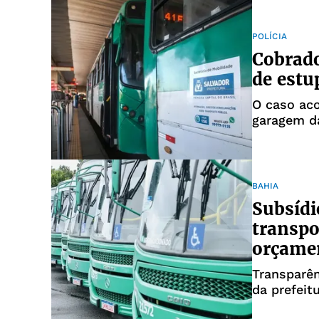
POLÍCIA
Cobrado
de estu
O caso aco
garagem d
BAHIA
Subsídi
transpo
orçame
Transparên
da prefeit
Urbana, ma