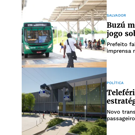
SALVADOR
Buzú ma
jogo so
Prefeito f
imprensa n
POLÍTICA
Telefér
estraté
Novo tran
passageir