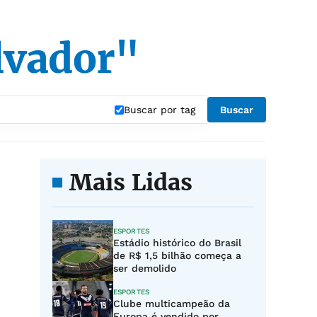
lvador"
Buscar por tag
Buscar
Mais Lidas
ESPORTES
Estádio histórico do Brasil
de R$ 1,5 bilhão começa a
ser demolido
ESPORTES
Clube multicampeão da
Europa é vendido por