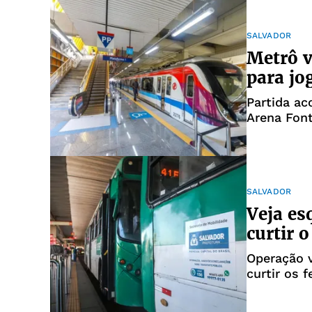
não
SALVADOR
Metrô v
para jo
Partida ac
Arena Fon
SALVADOR
Veja es
curtir 
Operação v
curtir os f