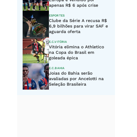
apenas R$ 6 após crise
ESPORTES
Clube da Série A recusa R$
6,9 bilhões para virar SAF e
aguarda oferta
E.C.VITÓRIA
Vitória elimina o Athletico
na Copa do Brasil em
goleada épica
E.C.BAHIA
Joias do Bahia serão
avaliadas por Ancelotti na
Seleção Brasileira