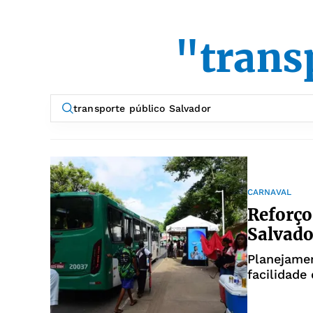
"trans
CARNAVAL
Reforço
Salvado
Planejamen
facilidade