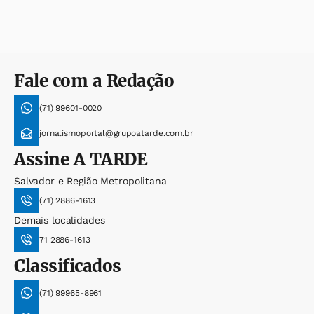
Fale com a Redação
(71) 99601-0020
jornalismoportal@grupoatarde.com.br
Assine
A TARDE
Salvador e Região Metropolitana
(71) 2886-1613
Demais localidades
71 2886-1613
Classificados
(71) 99965-8961