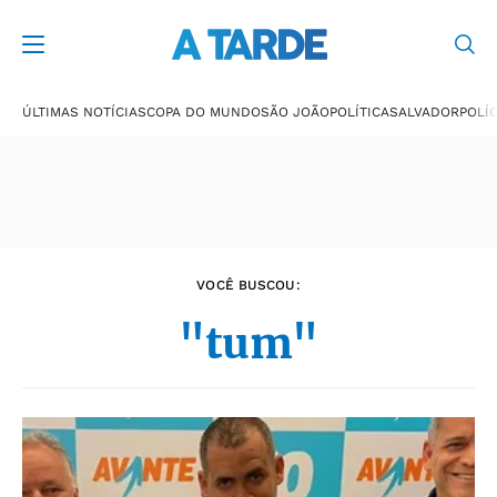
Últimas notícias
ÚLTIMAS NOTÍCIAS
COPA DO MUNDO
SÃO JOÃO
POLÍTICA
SALVADOR
POLÍC
VOCÊ BUSCOU:
"tum"