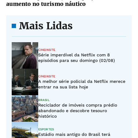
aumento no turismo náutico
Mais Lidas
CINEINSITE
Série imperdível da Netflix com 8
episódios para seu domingo (02/08)
CINEINSITE
A melhor série policial da Netflix merece
entrar na sua lista hoje
BRASIL
Reciclador de imóveis compra prédio
abandonado e descobre tesouro
histórico
ESPORTES
Estádio mais antigo do Brasil terá