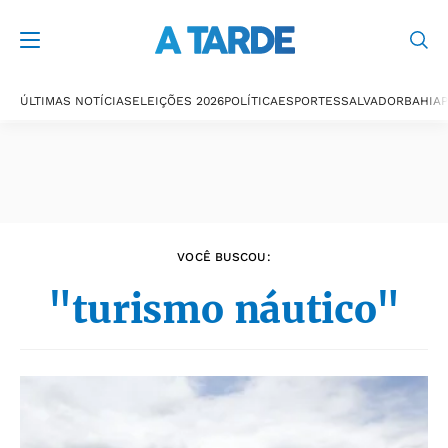
Últimas notícias
ÚLTIMAS NOTÍCIAS
ELEIÇÕES 2026
POLÍTICA
ESPORTES
SALVADOR
BAHIA
P
VOCÊ BUSCOU:
"turismo náutico"