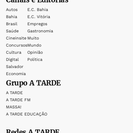
Autos
E.c. Bahia
Bahia
E.c. Vitória
Brasil
Empregos
Saúde
Gastronomia
Cineinsite
Muito
Concursos
Mundo
Cultura
Opinião
Digital
Política
Salvador
Economia
Grupo
A TARDE
A TARDE
A TARDE FM
MASSA!
A TARDE EDUCAÇÃO
Redes
A TARDE