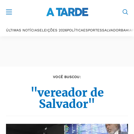
Últimas notícias
ÚLTIMAS NOTÍCIAS
ELEIÇÕES 2026
POLÍTICA
ESPORTES
SALVADOR
BAHIA
P
VOCÊ BUSCOU:
"vereador de
Salvador"