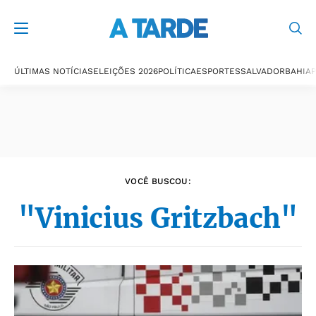
Últimas notícias
ÚLTIMAS NOTÍCIAS
ELEIÇÕES 2026
POLÍTICA
ESPORTES
SALVADOR
BAHIA
P
VOCÊ BUSCOU:
"Vinicius Gritzbach"