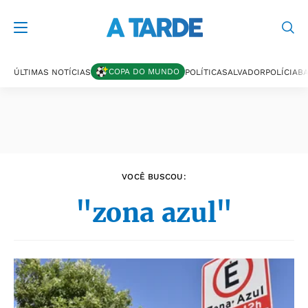
Últimas notícias
COPA DO MUNDO
ÚLTIMAS NOTÍCIAS
POLÍTICA
SALVADOR
POLÍCIA
BA
VOCÊ BUSCOU:
"zona azul"