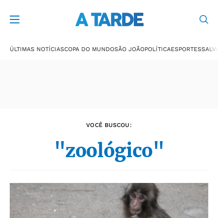
Últimas notícias
ÚLTIMAS NOTÍCIAS
COPA DO MUNDO
SÃO JOÃO
POLÍTICA
ESPORTES
SALV
VOCÊ BUSCOU:
"zoológico"