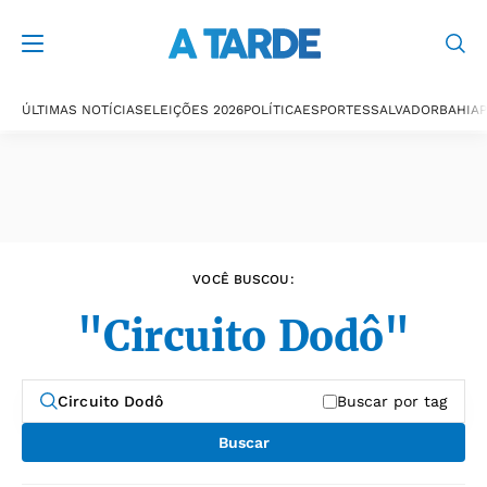
Últimas notícias
ÚLTIMAS NOTÍCIAS
ELEIÇÕES 2026
POLÍTICA
ESPORTES
SALVADOR
BAHIA
P
VOCÊ BUSCOU:
"Circuito Dodô"
Buscar por tag
Buscar