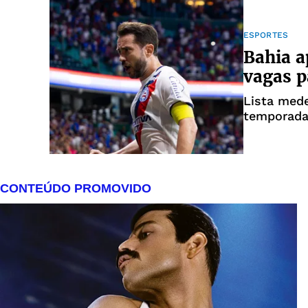
ESPORTES
Bahia a
vagas p
Lista med
temporada