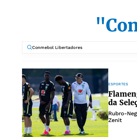
"Con
ESPORTES
Flameng
da Sele
Rubro-Negr
Zenit