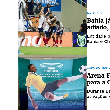
E.C.BAHIA
Bahia j
adiado,
Entidade p
Bahia e Ch
COPA DO MUN
Arena F
para a
Durante B
ativações 