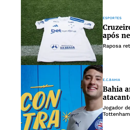
ESPORTES
Cruzeir
após ne
Raposa ret
E.C.BAHIA
Bahia a
atacant
Jogador de
Tottenham,