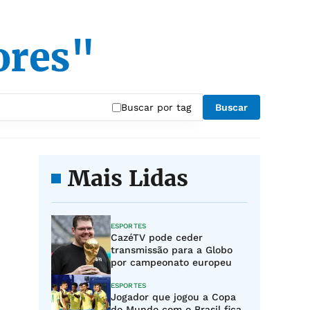
ores"
Buscar por tag
Buscar
Mais Lidas
ESPORTES
CazéTV pode ceder
transmissão para a Globo
por campeonato europeu
ESPORTES
Jogador que jogou a Copa
do Mundo com o Brasil fica