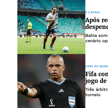
E.C.BAHIA
Após re
despen
Bahia som
cenário op
COPA DO MUN
Fifa co
jogo de
Três árbit
torneio