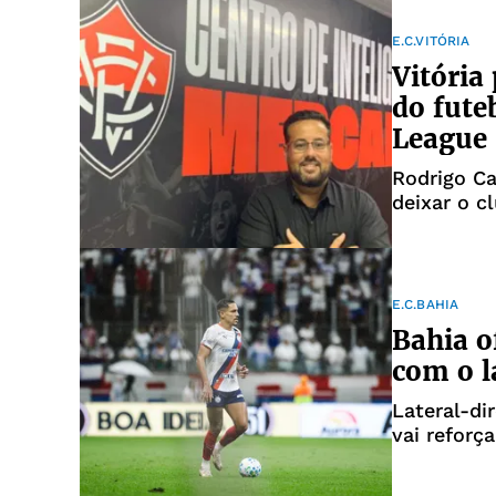
E.C.VITÓRIA
Vitória
do fute
League
Rodrigo Ca
deixar o c
E.C.BAHIA
Bahia o
com o l
Lateral-di
vai reforç