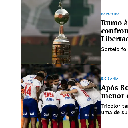
ESPORTES
Rumo à 
confron
Liberta
Sorteio fo
E.C.BAHIA
Após 80
menor 
Tricolor t
uma de su