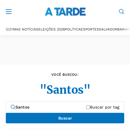
Últimas notícias
ÚLTIMAS NOTÍCIAS
ELEIÇÕES 2026
POLÍTICA
ESPORTES
SALVADOR
BAHIA
P
VOCÊ BUSCOU:
"Santos"
Buscar por tag
Buscar