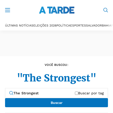
Últimas notícias
ÚLTIMAS NOTÍCIAS
ELEIÇÕES 2026
POLÍTICA
ESPORTES
SALVADOR
BAHIA
P
VOCÊ BUSCOU:
"The Strongest"
Buscar por tag
Buscar