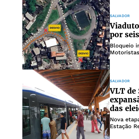
SALVADOR
Viaduto
por sei
Bloqueio i
Motoristas
SALVADOR
VLT de 
expansã
das ele
Nova etapa
Estação Re