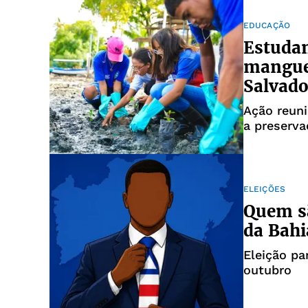
EDUCAÇÃO
Estuda
mangue
Salvado
Ação reuni
a preserva
ELEIÇÕES
Quem sã
da Bahi
Eleição p
outubro