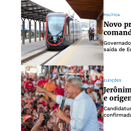
POLÍTICA
Novo p
comando
Governado
saída de E
ELEIÇÕES
Jerônim
e orige
Candidatur
confirmada