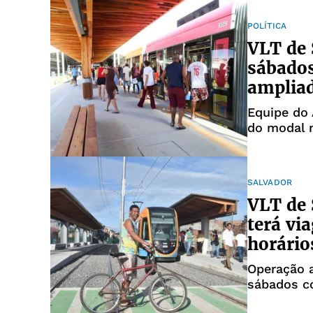
POLÍTICA
VLT de 
sábados
ampliad
Equipe do
do modal 
SALVADOR
VLT de 
terá vi
horário
Operação 
sábados c