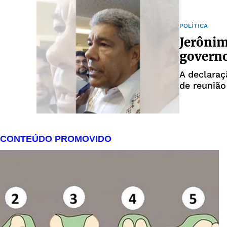
POLÍTICA
Jerônim
govern
A declaraç
de reunião