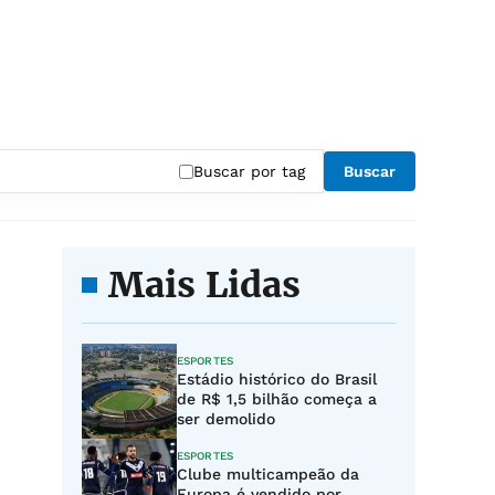
Buscar por tag
Buscar
Mais Lidas
ESPORTES
Estádio histórico do Brasil
de R$ 1,5 bilhão começa a
ser demolido
ESPORTES
Clube multicampeão da
Europa é vendido por