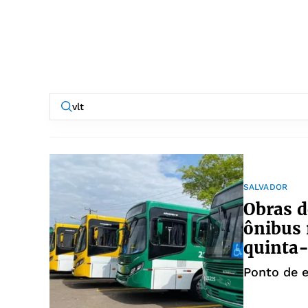
SALVADOR
Obras d
ônibus 
quinta-
Ponto de 