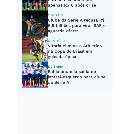
apenas R$ 6 após crise
ESPORTES
Clube da Série A recusa R$
6,9 bilhões para virar SAF e
aguarda oferta
E.C.VITÓRIA
Vitória elimina o Athletico
na Copa do Brasil em
goleada épica
E.C.BAHIA
Bahia anuncia saída de
lateral-esquerdo para clube
da Série A