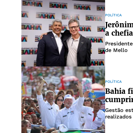
POLÍTICA
Jerônim
a chefia
Presidente
de Mello
POLÍTICA
Bahia f
cumpri
Gestão es
realizados
Piauí