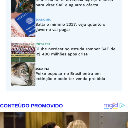
para virar SAF e aguarda oferta
ECONOMIA
Salário mínimo 2027: veja quanto o
governo vai pagar
ESPORTES
Clube nordestino estuda romper SAF de
R$ 400 milhões após crise
ZONA PET
Peixe popular no Brasil entra em
extinção e pode ter venda proibida