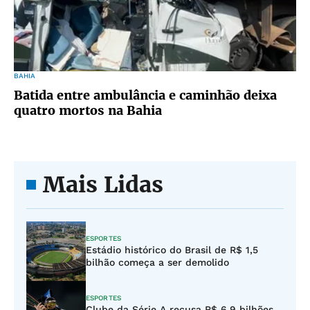
BAHIA
Batida entre ambulância e caminhão deixa
quatro mortos na Bahia
Mais Lidas
ESPORTES
Estádio histórico do Brasil de R$ 1,5
bilhão começa a ser demolido
ESPORTES
Clube da Série A recusa R$ 6,9 bilhões