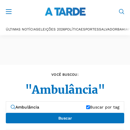
Últimas notícias
ÚLTIMAS NOTÍCIAS
ELEIÇÕES 2026
POLÍTICA
ESPORTES
SALVADOR
BAHIA
P
VOCÊ BUSCOU:
"Ambulância"
Buscar por tag
Buscar