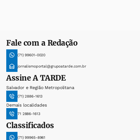
Fale com a Redação
(71) 99601-0020
jornalismoportal@grupoatarde.com.br
Assine
A TARDE
Salvador e Região Metropolitana
(71) 2886-1613
Demais localidades
71 2886-1613
Classificados
(71) 99965-8961