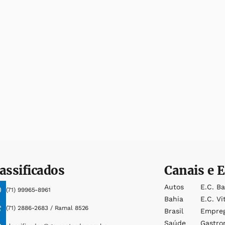
assificados
Canais e E
Autos
E.c. B
(71) 99965-8961
Bahia
E.c. Vi
(71) 2886-2683 / Ramal 8526
Brasil
Empre
Saúde
Gastro