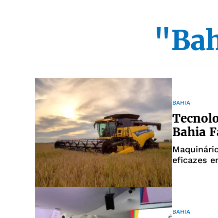
"Bah
BAHIA
Tecnolo
Bahia 
Maquinário
eficazes 
BAHIA