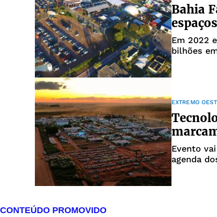
Bahia 
espaços
Em 2022 ev
bilhões e
EXTREMO OEST
Tecnolo
marcam
Evento vai
agenda dos