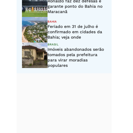
Ronaldo faz dez defesas e
garante ponto do Bahia no
Maracanã
BAHIA
Feriado em 31 de julho é
confirmado em cidades da
Bahia; veja onde
BRASIL
Imóveis abandonados serão
tomados pela prefeitura
para virar moradias
populares