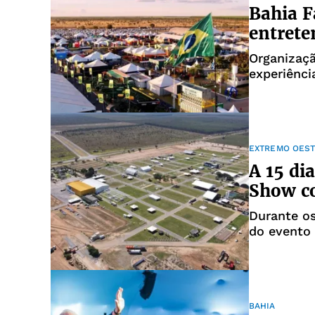
Bahia F
entrete
Organizaç
experiênc
e entrete
EXTREMO OEST
A 15 di
Show c
Durante os
do evento
BAHIA