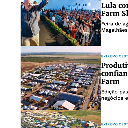
Lula co
Farm S
Feira de a
Magalhães
EXTREMO OEST
Produti
confian
Farm
Edição pas
negócios e
EXTREMO OEST