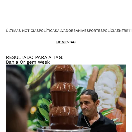
ÚLTIMAS NOTÍCIAS
POLÍTICA
SALVADOR
BAHIA
ESPORTES
POLÍCIA
ENTRET
HOME
>
TAG
RESULTADO PARA A TAG:
Bahia Origem Week