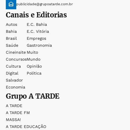
publicidade@grupoatarde.com.br
Canais e Editorias
Autos
E.c. Bahia
Bahia
E.c. Vitória
Brasil
Empregos
Saúde
Gastronomia
Cineinsite
Muito
Concursos
Mundo
Cultura
Opinião
Digital
Política
Salvador
Economia
Grupo
A TARDE
A TARDE
A TARDE FM
MASSA!
A TARDE EDUCAÇÃO