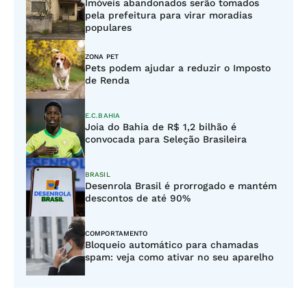
Imóveis abandonados serão tomados
pela prefeitura para virar moradias
populares
ZONA PET
Pets podem ajudar a reduzir o Imposto
de Renda
E.C.BAHIA
Joia do Bahia de R$ 1,2 bilhão é
convocada para Seleção Brasileira
BRASIL
Desenrola Brasil é prorrogado e mantém
descontos de até 90%
COMPORTAMENTO
Bloqueio automático para chamadas
spam: veja como ativar no seu aparelho