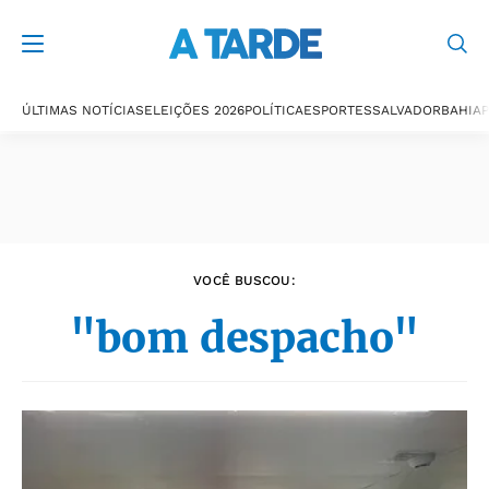
Últimas notícias
ÚLTIMAS NOTÍCIAS
ELEIÇÕES 2026
POLÍTICA
ESPORTES
SALVADOR
BAHIA
P
VOCÊ BUSCOU:
"bom despacho"