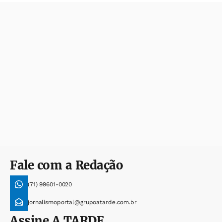
Fale com a Redação
(71) 99601-0020
jornalismoportal@grupoatarde.com.br
Assine
A TARDE