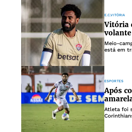
E.C.VITÓRIA
Vitória
volante
Meio-camp
está em tr
ESPORTES
Após co
amarela
Atleta foi
Corinthian