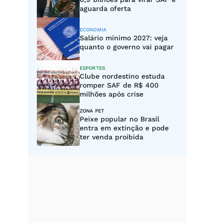
aguarda oferta
ECONOMIA
Salário mínimo 2027: veja
quanto o governo vai pagar
ESPORTES
Clube nordestino estuda
romper SAF de R$ 400
milhões após crise
ZONA PET
Peixe popular no Brasil
entra em extinção e pode
ter venda proibida