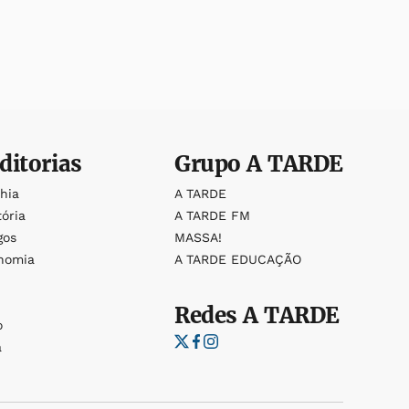
ditorias
Grupo
A TARDE
ahia
A TARDE
tória
A TARDE FM
gos
MASSA!
nomia
A TARDE EDUCAÇÃO
Redes
A TARDE
o
a