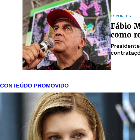
ESPORTES
Fábio M
como re
Presidente
contrataçõ