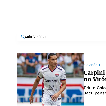
E.C.VITÓRIA
Carpini
no Vitó
Edu e Caio
Jacuipens