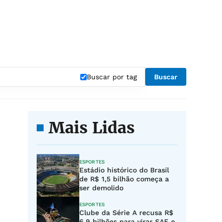
Buscar por tag
Buscar
Mais Lidas
ESPORTES
Estádio histórico do Brasil
de R$ 1,5 bilhão começa a
ser demolido
ESPORTES
Clube da Série A recusa R$
6,9 bilhões para virar SAF e