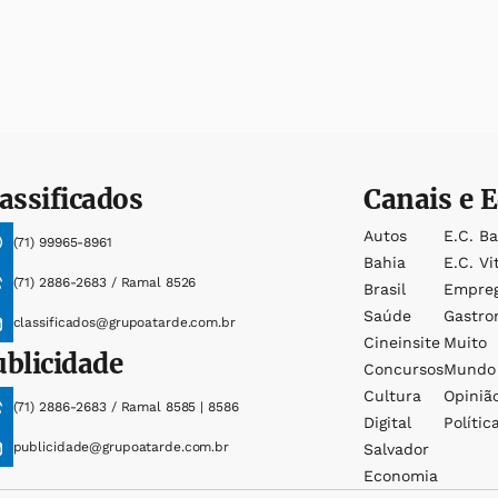
assificados
Canais e E
Autos
E.c. B
(71) 99965-8961
Bahia
E.c. Vi
(71) 2886-2683 / Ramal 8526
Brasil
Empre
Saúde
Gastro
classificados@grupoatarde.com.br
Cineinsite
Muito
ublicidade
Concursos
Mundo
Cultura
Opiniã
(71) 2886-2683 / Ramal 8585 | 8586
Digital
Polític
publicidade@grupoatarde.com.br
Salvador
Economia