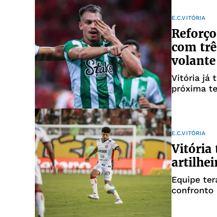
E.C.VITÓRIA
Reforço
com trê
volante
Vitória já
próxima t
E.C.VITÓRIA
Vitória
artilhe
Equipe ter
confronto 