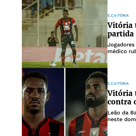
E.C.VITÓRIA
Vitória
partida
Jogadores
médico ru
E.C.VITÓRIA
Vitória
contra 
Leão da Ba
neste dom