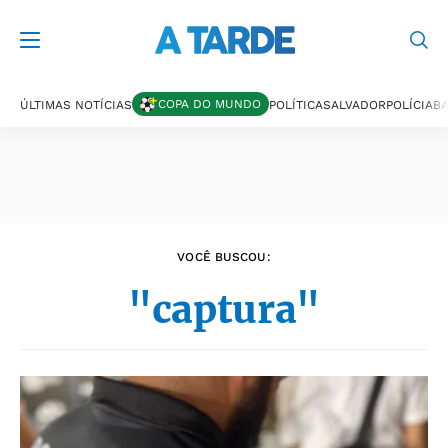
Últimas notícias
COPA DO MUNDO
ÚLTIMAS NOTÍCIAS
POLÍTICA
SALVADOR
POLÍCIA
BA
VOCÊ BUSCOU:
"captura"