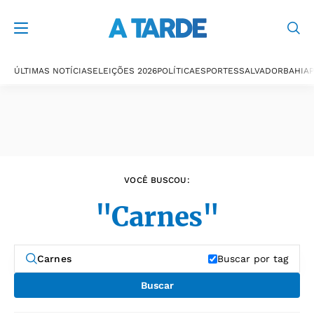
Últimas notícias
ÚLTIMAS NOTÍCIAS
ELEIÇÕES 2026
POLÍTICA
ESPORTES
SALVADOR
BAHIA
P
VOCÊ BUSCOU:
"Carnes"
Buscar por tag
Buscar