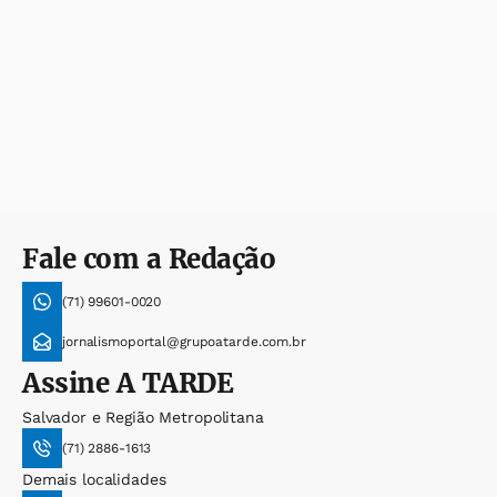
Fale com a Redação
(71) 99601-0020
jornalismoportal@grupoatarde.com.br
Assine
A TARDE
Salvador e Região Metropolitana
(71) 2886-1613
Demais localidades