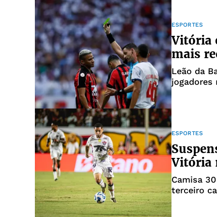
ESPORTES
Vitória
mais re
Leão da B
jogadores 
ESPORTES
Suspens
Vitória
Camisa 30 
terceiro c