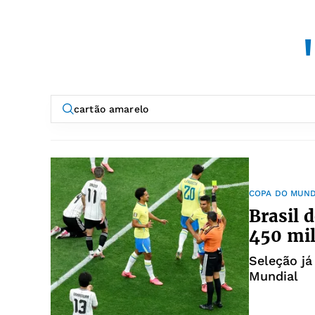
COPA DO MUN
Brasil 
450 mil
Seleção já
Mundial