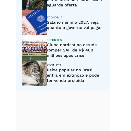
aguarda oferta
ECONOMIA
Salário mínimo 2027: veja
quanto o governo vai pagar
ESPORTES
Clube nordestino estuda
romper SAF de R$ 400
milhões após crise
ZONA PET
Peixe popular no Brasil
entra em extinção e pode
ter venda proibida