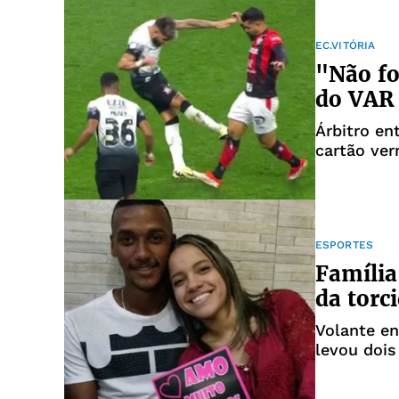
EC.VITÓRIA
"Não fo
do VAR 
Árbitro en
cartão ver
ESPORTES
Família
da torc
Volante e
levou dois