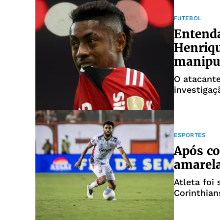
FUTEBOL
Entenda
Henriqu
manipu
O atacant
investigaç
ESPORTES
Após co
amarela
Atleta foi
Corinthian