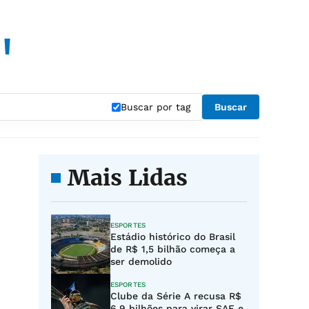
"
Buscar por tag
Buscar
Mais Lidas
ESPORTES
Estádio histórico do Brasil
de R$ 1,5 bilhão começa a
ser demolido
ESPORTES
Clube da Série A recusa R$
6,9 bilhões para virar SAF e