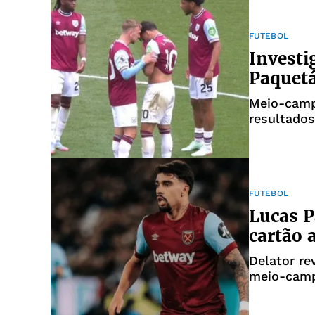
FUTEBOL
Investi
Paquetá
Meio-camp
resultado
FUTEBOL
Lucas P
cartão 
Delator re
meio-camp