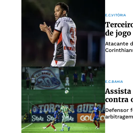
E.C.VITÓRIA
Terceir
de jogo
Atacante d
Corinthian
E.C.BAHIA
Assista
contra 
Defensor f
arbitrage