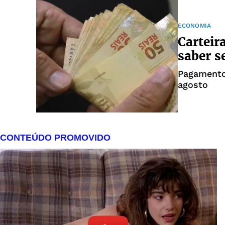
ECONOMIA
Carteir
saber s
Pagamentos
agosto