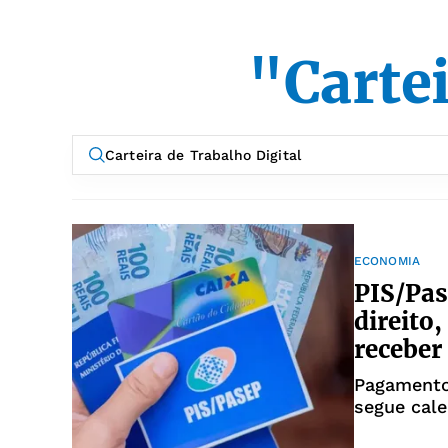
"Cartei
ECONOMIA
PIS/Pas
direito
receber
Pagamento
segue cale