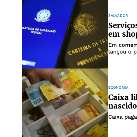
SALVADOR
Serviço
em shop
Em comemo
lançou o p
estratégic
ECONOMIA
Caixa l
nascido
Caixa paga