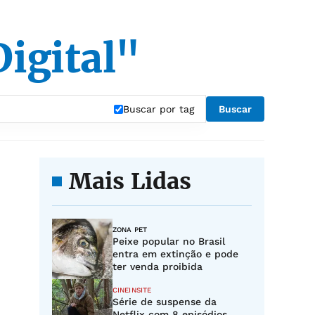
Digital"
Buscar por tag
Buscar
Mais Lidas
ZONA PET
Peixe popular no Brasil
entra em extinção e pode
ter venda proibida
CINEINSITE
Série de suspense da
Netflix com 8 episódios