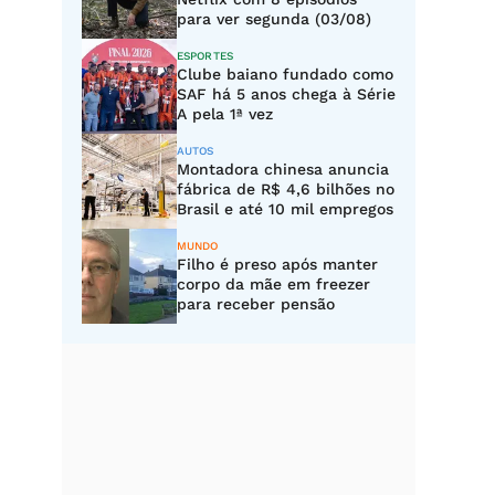
para ver segunda (03/08)
ESPORTES
Clube baiano fundado como
SAF há 5 anos chega à Série
A pela 1ª vez
AUTOS
Montadora chinesa anuncia
fábrica de R$ 4,6 bilhões no
Brasil e até 10 mil empregos
MUNDO
Filho é preso após manter
corpo da mãe em freezer
para receber pensão