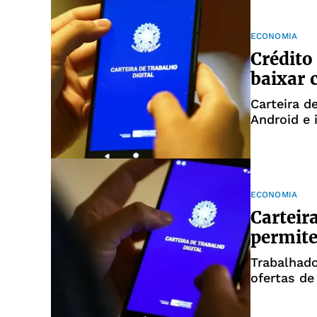
ECONOMIA
Crédito
baixar c
Carteira d
Android e 
ECONOMIA
Carteir
permite
Trabalhado
ofertas d