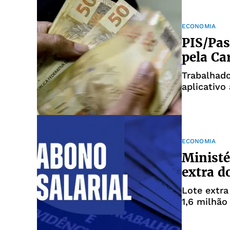
ECONOMIA
PIS/Pas
pela Ca
Trabalhad
aplicativo 
ECONOMIA
Ministé
extra do
Lote extra
1,6 milhão