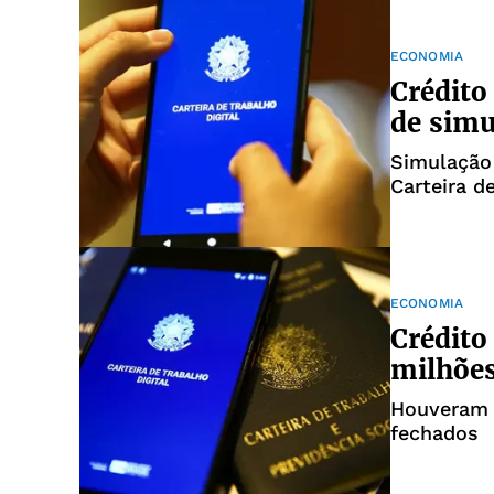
ECONOMIA
Crédito
de simu
Simulação 
Carteira d
ECONOMIA
Crédito
milhões
Houveram 
fechados