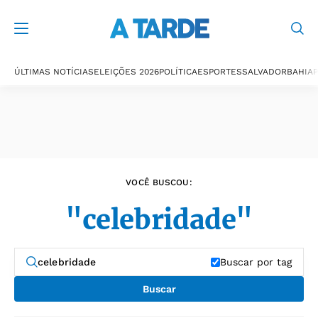
Últimas notícias
ÚLTIMAS NOTÍCIAS
ELEIÇÕES 2026
POLÍTICA
ESPORTES
SALVADOR
BAHIA
P
VOCÊ BUSCOU:
"celebridade"
Buscar por tag
Buscar