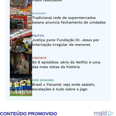
maus resultados
ECONOMIA
Tradicional rede de supermercados
baiana anuncia fechamento de unidades
POLÍTICA
Justiça pune Fundação Dr. Jesus por
internação irregular de menores
CINEINSITE
Só 8 episódios: série da Netflix é uma
das mais vistas da história
COPA DO MUNDO
Brasil x Panamá: veja onde assistir,
escalações e tudo sobre o jogo