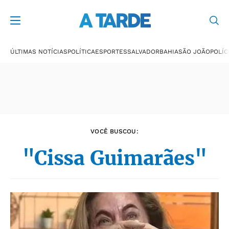
Últimas notícias
ÚLTIMAS NOTÍCIAS
POLÍTICA
ESPORTES
SALVADOR
BAHIA
SÃO JOÃO
POLÍC
VOCÊ BUSCOU:
"Cissa Guimarães"