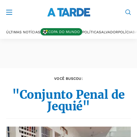
Últimas notícias
COPA DO MUNDO
ÚLTIMAS NOTÍCIAS
POLÍTICA
SALVADOR
POLÍCIA
BA
VOCÊ BUSCOU:
"Conjunto Penal de
Jequié"