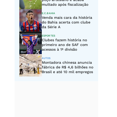
multado após fiscalização
E.C.BAHIA
Venda mais cara da história
do Bahia acerta com clube
da Série A
ESPORTES
Clubes fazem história no
primeiro ano de SAF com
acessos à 1ª divisão
AUTOS
Montadora chinesa anuncia
fábrica de R$ 4,6 bilhões no
Brasil e até 10 mil empregos