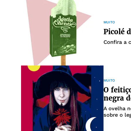
MUITO
Picolé 
Confira a 
MUITO
O feitiç
negra d
A ovelha n
sobre o le