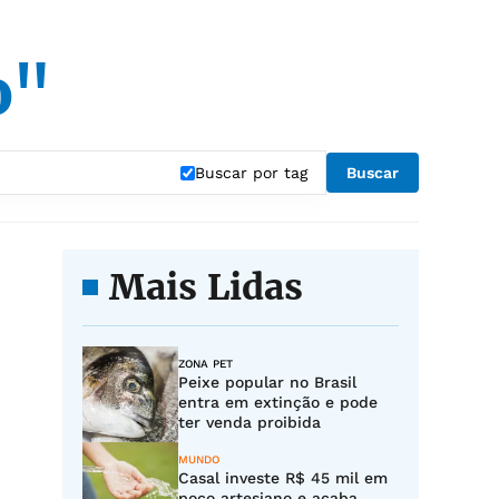
o"
Buscar por tag
Buscar
Mais Lidas
ZONA PET
Peixe popular no Brasil
entra em extinção e pode
ter venda proibida
MUNDO
Casal investe R$ 45 mil em
poço artesiano e acaba