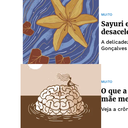
MUITO
Sayuri 
desace
A delicade
Gonçalves
MUITO
O que a
mãe me 
Veja a crô