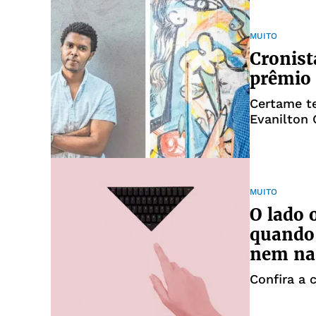
MUITO
Cronis
prêmio 
Certame te
Evanilton 
MUITO
O lado 
quando 
nem na 
Confira a 