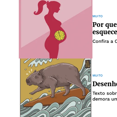
MUITO
Por que
esquec
Confira a 
MUITO
Desenh
Texto sobr
demora um