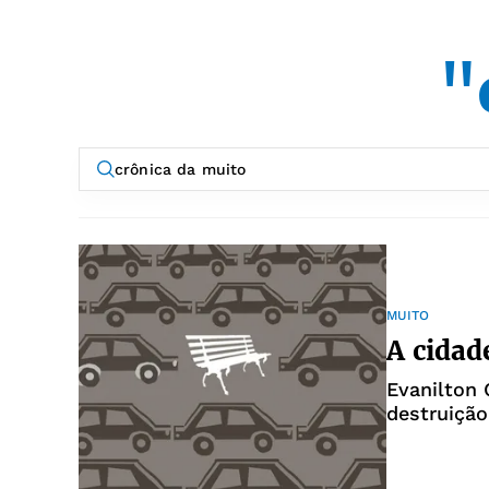
"
MUITO
A cidad
Evanilton 
destruição
Salvador