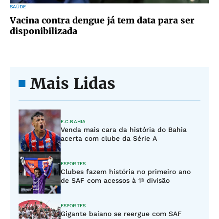
SAÚDE
Vacina contra dengue já tem data para ser
disponibilizada
Mais Lidas
E.C.BAHIA
Venda mais cara da história do Bahia
acerta com clube da Série A
ESPORTES
Clubes fazem história no primeiro ano
de SAF com acessos à 1ª divisão
ESPORTES
Gigante baiano se reergue com SAF