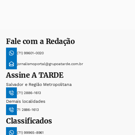
Fale com a Redação
(71) 99601-0020
jornalismoportal@grupoatarde.com.br
Assine
A TARDE
Salvador e Região Metropolitana
(71) 2886-1613
Demais localidades
71 2886-1613
Classificados
(71) 99965-8961