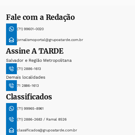
Fale com a Redação
(71) 99601-0020
jornalismoportal@grupoatarde.com.br
Assine
A TARDE
Salvador e Região Metropolitana
(71) 2886-1613
Demais localidades
71 2886-1613
Classificados
(71) 99965-8961
(71) 2886-2683 / Ramal 8526
classificados@grupoatarde.com.br