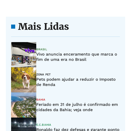
Mais Lidas
BRASIL
Vivo anuncia enceramento que marca o
fim de uma era no Brasil
ZONA PET
Pets podem ajudar a reduzir o Imposto
de Renda
BAHIA
Feriado em 31 de julho é confirmado em
cidades da Bahia; veja onde
E.C.BAHIA
Ronaldo faz dez defesas e garante ponto