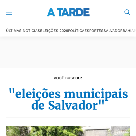
Últimas notícias
ÚLTIMAS NOTÍCIAS
ELEIÇÕES 2026
POLÍTICA
ESPORTES
SALVADOR
BAHIA
P
VOCÊ BUSCOU:
"eleições municipais
de Salvador"