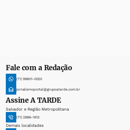
Fale com a Redação
(71) 99601-0020
jornalismoportal@grupoatarde.com.br
Assine
A TARDE
Salvador e Região Metropolitana
(71) 2886-1613
Demais localidades