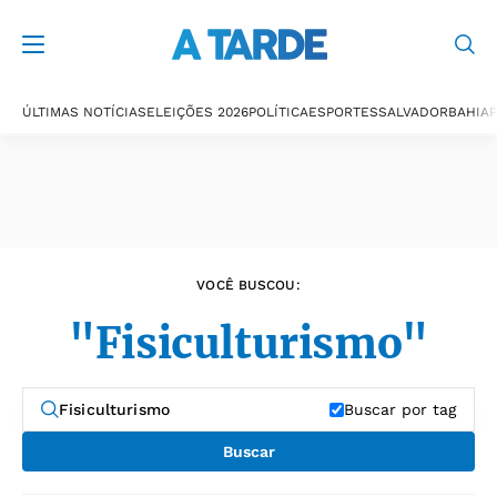
Últimas notícias
ÚLTIMAS NOTÍCIAS
ELEIÇÕES 2026
POLÍTICA
ESPORTES
SALVADOR
BAHIA
P
VOCÊ BUSCOU:
"Fisiculturismo"
Buscar por tag
Buscar