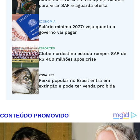
para virar SAF e aguarda oferta
ECONOMIA
Salário mínimo 2027: veja quanto o
governo vai pagar
ESPORTES
Clube nordestino estuda romper SAF de
R$ 400 milhões após crise
ZONA PET
Peixe popular no Brasil entra em
extinção e pode ter venda proibida