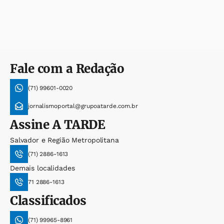
Fale com a Redação
(71) 99601-0020
jornalismoportal@grupoatarde.com.br
Assine
A TARDE
Salvador e Região Metropolitana
(71) 2886-1613
Demais localidades
71 2886-1613
Classificados
(71) 99965-8961