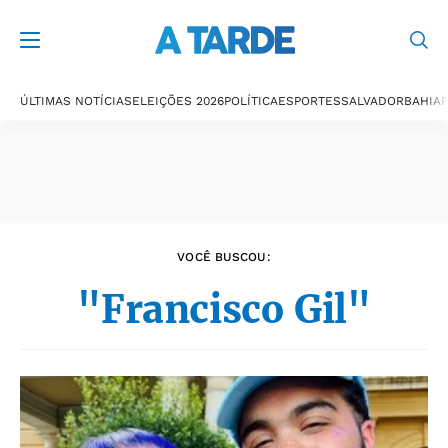
Últimas notícias
ÚLTIMAS NOTÍCIAS
ELEIÇÕES 2026
POLÍTICA
ESPORTES
SALVADOR
BAHIA
P
VOCÊ BUSCOU:
"Francisco Gil"