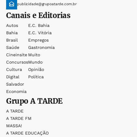
publicidade@grupoatarde.com.br
Canais e Editorias
Autos
E.c. Bahia
Bahia
E.c. Vitória
Brasil
Empregos
Saúde
Gastronomia
Cineinsite
Muito
Concursos
Mundo
Cultura
Opinião
Digital
Política
Salvador
Economia
Grupo
A TARDE
A TARDE
A TARDE FM
MASSA!
A TARDE EDUCAÇÃO