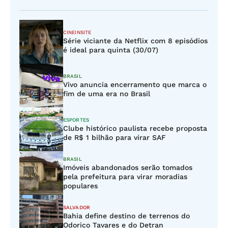
CINEINSITE
Série viciante da Netflix com 8 episódios
é ideal para quinta (30/07)
BRASIL
Vivo anuncia encerramento que marca o
fim de uma era no Brasil
ESPORTES
Clube histórico paulista recebe proposta
de R$ 1 bilhão para virar SAF
BRASIL
Imóveis abandonados serão tomados
pela prefeitura para virar moradias
populares
SALVADOR
Bahia define destino de terrenos do
Odorico Tavares e do Detran