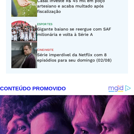
Casal investe R$ 45 mil em poço
artesiano e acaba multado após
fiscalização
ESPORTES
Gigante baiano se reergue com SAF
milionária e volta à Série A
CINEINSITE
Série imperdível da Netflix com 8
episódios para seu domingo (02/08)