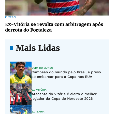
FUTEBOL
Ex-Vitória se revolta com arbitragem após
derrota do Fortaleza
Mais Lidas
COPA DO MUNDO
Campeão do mundo pelo Brasil é preso
ao embarcar para a Copa nos EUA
E.C.VITÓRIA
Atacante do Vitória é eleito o melhor
jogador da Copa do Nordeste 2026
E.C.BAHIA