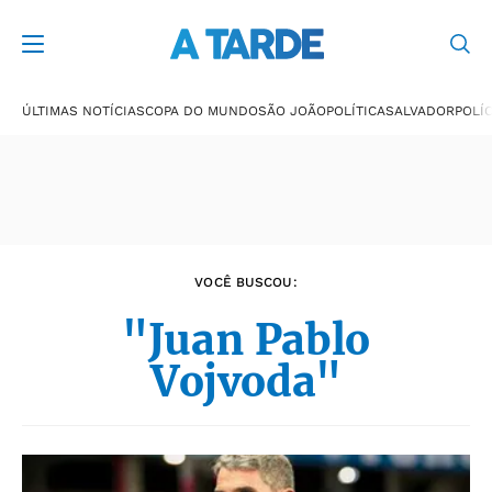
Últimas notícias
ÚLTIMAS NOTÍCIAS
COPA DO MUNDO
SÃO JOÃO
POLÍTICA
SALVADOR
POLÍC
VOCÊ BUSCOU:
"Juan Pablo
Vojvoda"