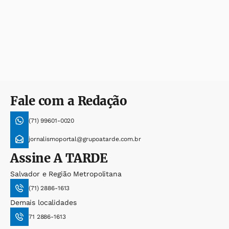
Fale com a Redação
(71) 99601-0020
jornalismoportal@grupoatarde.com.br
Assine
A TARDE
Salvador e Região Metropolitana
(71) 2886-1613
Demais localidades
71 2886-1613