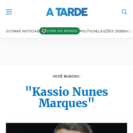
Últimas notícias
COPA DO MUNDO
ÚLTIMAS NOTÍCIAS
POLÍTICA
ELEIÇÕES 2026
SALV
VOCÊ BUSCOU:
"Kassio Nunes
Marques"