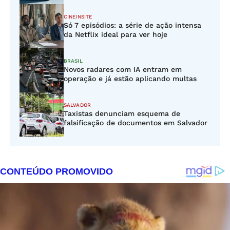
CINEINSITE
Só 7 episódios: a série de ação intensa
da Netflix ideal para ver hoje
BRASIL
Novos radares com IA entram em
operação e já estão aplicando multas
SALVADOR
Taxistas denunciam esquema de
falsificação de documentos em Salvador