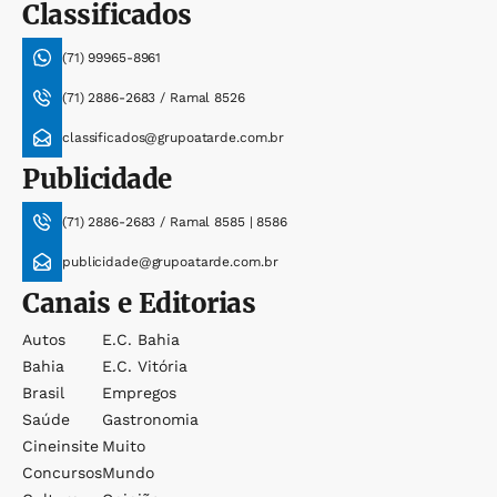
Classificados
(71) 99965-8961
(71) 2886-2683 / Ramal 8526
classificados@grupoatarde.com.br
Publicidade
(71) 2886-2683 / Ramal 8585 | 8586
publicidade@grupoatarde.com.br
Canais e Editorias
Autos
E.c. Bahia
Bahia
E.c. Vitória
Brasil
Empregos
Saúde
Gastronomia
Cineinsite
Muito
Concursos
Mundo