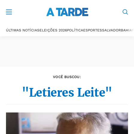
Últimas notícias
ÚLTIMAS NOTÍCIAS
ELEIÇÕES 2026
POLÍTICA
ESPORTES
SALVADOR
BAHIA
P
VOCÊ BUSCOU:
"Letieres Leite"