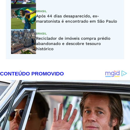
BRASIL
Após 44 dias desaparecido, ex-
maratonista é encontrado em São Paulo
BRASIL
Reciclador de imóveis compra prédio
abandonado e descobre tesouro
histórico