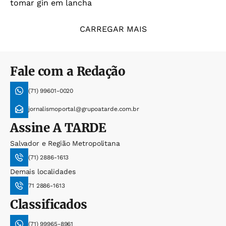
tomar gin em lancha
CARREGAR MAIS
Fale com a Redação
(71) 99601-0020
jornalismoportal@grupoatarde.com.br
Assine
A TARDE
Salvador e Região Metropolitana
(71) 2886-1613
Demais localidades
71 2886-1613
Classificados
(71) 99965-8961