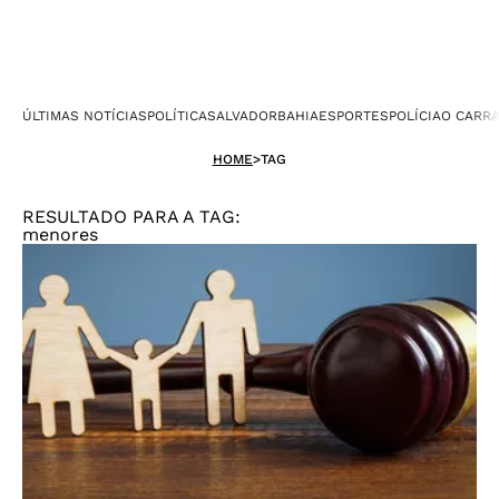
ÚLTIMAS NOTÍCIAS
POLÍTICA
SALVADOR
BAHIA
ESPORTES
POLÍCIA
O CARR
HOME
>
TAG
RESULTADO PARA A TAG:
menores